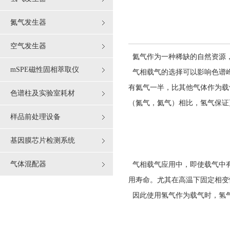
氮气发生器
空气发生器
氦气作为一种稀缺的自然资源，
mSPE磁性固相萃取仪
气相载气的选择可以影响色谱
有氦气一半，比其他气体作为载
色谱柱及实验室耗材
（氮气，氦气）相比，氢气保证
样品前处理设备
基因膜芯片检测系统
气体混配器
气相载气应用中，即使载气中有
用寿命。尤其在高温下固定相变
因此使用氢气作为载气时，氢气要