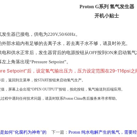
Proton G系列 氢气发生器
开机小贴士
发生器已接电，供电为220V,50/60Hz。
器的外部水箱内有足够的去离子水，若去离子水不够，请及时补充。
器供电和供水正常后，发生器背后的电源按钮从OFF按到ON来启动氢
角落出现“Pressure Setpoint”。
sure Setpoint”后，设定氢气输出压力，压力设定范围在29-116psi
毕后，返回到主菜单，按START按钮来启动氢气生产。
值，屏幕上会出现“OPEN OUTPUT”按钮，按此按钮，氢气输送到后端应用。
过程中遇到任何技术问题，请及时联系Proton China售后服务来寻求帮助。
是如何“化腐朽为神奇”的
下一篇：
Proton 纯水电解产生的氢气，需