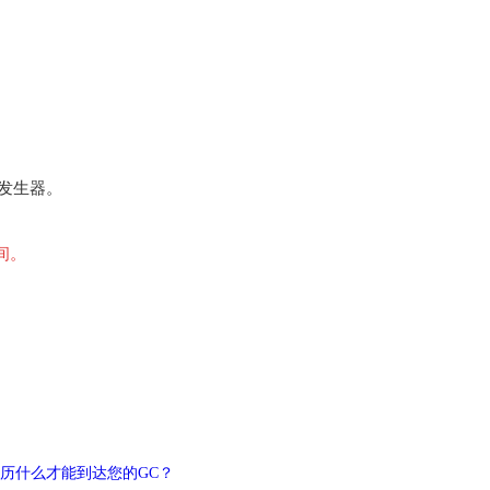
气发生器。
之间。
要经历什么才能到达您的GC？