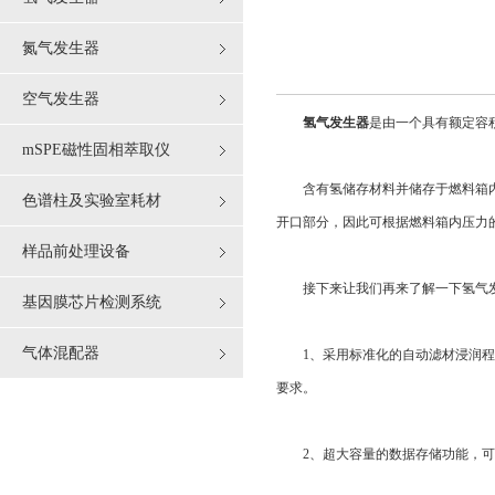
氮气发生器
空气发生器
氢气发生器
是由一个具有额定容
mSPE磁性固相萃取仪
含有氢储存材料并储存于燃料箱内的
色谱柱及实验室耗材
开口部分，因此可根据燃料箱内压力
样品前处理设备
接下来让我们再来了解一下氢气发
基因膜芯片检测系统
气体混配器
1、采用标准化的自动滤材浸润程序
要求。
2、超大容量的数据存储功能，可保