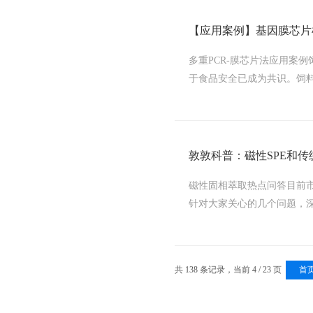
【应用案例】基因膜芯片
多重PCR-膜芯片法应用案
于食品安全已成为共识。饲料
敦敦科普：磁性SPE和传
磁性固相萃取热点问答目前市
针对大家关心的几个问题，深入
共 138 条记录，当前 4 / 23 页
首