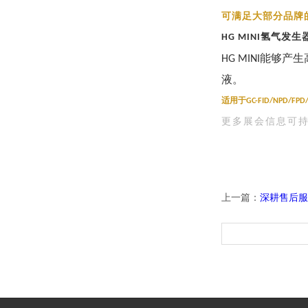
可满足大部分品牌
氢气发生
HG MINI
能够产生
HG MINI
液。
适用于
GC-FID/NPD/FPD
更多展会信息可
上一篇：
深耕售后服