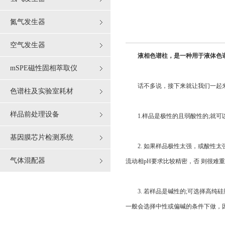
氮气发生器
空气发生器
液相色谱柱，是一种用于液体色
mSPE磁性固相萃取仪
话不多说，接下来就让我们一起来
色谱柱及实验室耗材
样品前处理设备
1.样品是极性的且弱酸性的;就可以
基因膜芯片检测系统
2. 如果样品极性太强，或酸性太强;
气体混配器
流动相pH要求比较精密，否 则很难
3. 若样品是碱性的;可选择高纯硅
一般会选择中性或偏碱的条件下做，