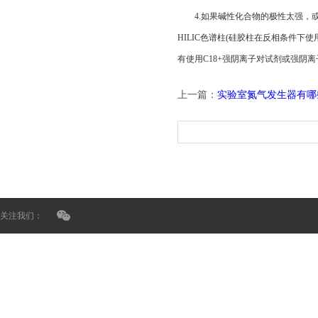
4.如果碱性化合物的极性太强，或碱
HILIC色谱柱(硅胶柱在反相条件
有使用C18+强阴离子对试剂或强阴
上一篇：
实验室氮气发生器有哪
关注我们：