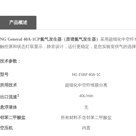
1
产品概述
NG General 40A-1CP氮气发生器（质谱氮气发生器）
采用超细化中空纤
触控屏和状态灯双显示，静音设计，运行更稳定，是您实验室供气的选择
技术参数：
型号
NG
EVAP 40A
-
1C
所用技术
超细化中空纤维膜分离
1
40L/min
出口
流速
悬浮液体
无
邻苯二甲酸盐
所有材料不含邻苯二甲酸盐
空压机
内置