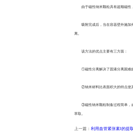
由于磁性纳米颗粒具有超顺磁性，因
吸附完成后，当在容器壁外施加外加
离。
该方法的优点主要有三方面：
①磁性分离解决了固液分离困难的
②纳米材料比表面积大的特点使其
③磁性纳米颗粒制备过程简单，成本
萃取。
上一篇：
利用血管紧张素I的提