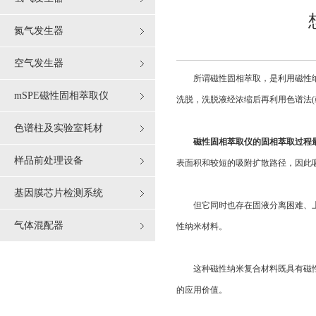
氮气发生器
空气发生器
所谓磁性固相萃取，是利用磁性纳米
mSPE磁性固相萃取仪
洗脱，洗脱液经浓缩后再利用色谱法(
色谱柱及实验室耗材
磁性固相萃取仪
的固相萃取过程
样品前处理设备
表面积和较短的吸附扩散路径，因此
基因膜芯片检测系统
但它同时也存在固液分离困难、上样
气体混配器
性纳米材料。
这种磁性纳米复合材料既具有磁性，
的应用价值。